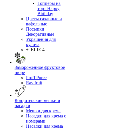
Топперы на
торт Happy
Birthday
Цветы сахарные и
вафельные
Посыпки
Декоративные
Украшения для
кулича
+ ЕЩЕ 4
Замороженное фруктовое
пюре
Proff Puree
Ravifruit
Кондитерские мешки и
насадки
Мешки для крема
Насадки для крема с
номерами
Насадки для крема