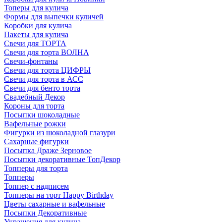
Топеры для кулича
Формы для выпечки куличей
Коробки для кулича
Пакеты для кулича
Свечи для ТОРТА
Свечи для торта ВОЛНА
Свечи-фонтаны
Свечи для торта ЦИФРЫ
Свечи для торта в АСС
Свечи для бенто торта
Свадебный Декор
Короны для торта
Посыпки шоколадные
Вафельные рожки
Фигурки из шоколадной глазури
Сахарные фигурки
Посыпка Драже Зерновое
Посыпки декоративные ТопДекор
Топперы для торта
Топперы
Топпер с надписем
Топперы на торт Happy Birthday
Цветы сахарные и вафельные
Посыпки Декоративные
Украшения для кулича