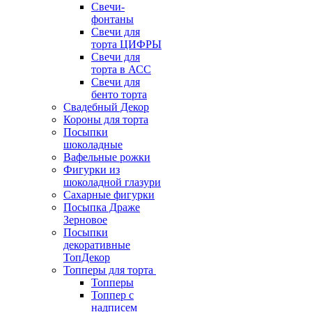
Свечи-
фонтаны
Свечи для
торта ЦИФРЫ
Свечи для
торта в АСС
Свечи для
бенто торта
Свадебный Декор
Короны для торта
Посыпки
шоколадные
Вафельные рожки
Фигурки из
шоколадной глазури
Сахарные фигурки
Посыпка Драже
Зерновое
Посыпки
декоративные
ТопДекор
Топперы для торта
Топперы
Топпер с
надписем