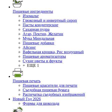
Пищевые ингредиенты
Изомальт
Глюкозный и инвертный сироп
Пасты кондитерские
Сахарная пудра
Агар, Пектин, Желатин
Мука Миндальная
Пищевые добавки
Айсинг
Вафельная крошка, Рис воздушный
Пищевые ароматизаторы
Сухие цветы и фрукты
+ ЕЩЕ 1
Пищевая печать
Пищевые красители для печати
Съедобная пищевая бумага
Распечатка съедобных изображений
Новый Год 2026
Формы для шоколада