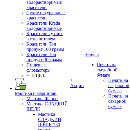
водорастворимые
красители
Сухие натуральные
красители
Красители Kreda
водорастворимые
Красители сухие с
распылителем
Красители Топ
продукт 100 грамм
Красители Топ
Услуги
продукт 30 грамм
Печать на
Пищевые
съедобной
фломастеры
бумаге
+ ЕЩЕ 6
Печать на
Акции
вафельной
бумаге
Мастика и марципан
Печать на
Мастика Фанси
сахарной
Мастика СЛАДКИЙ
бумаге
ШЁЛК
Мастика
СЛАДКИЙ
ШЁЛК 250
грамм