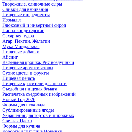
Творожные, сливочные сыры
Сливки для взбивания
Пищевые ингредиенты
Изомальт
Глюкозный и инвертный сироп
Пасты кондитерские
Сахарная пудра
Агар, Пектин, Желатин
Мука Миндальная
Пищевые добавки
Айсинг
Вафельная крошка, Рис воздушный
Пищевые ароматизаторы
Сухие цветы и фрукты
Пищевая печать
Пищевые красители для печати
Съедобная пищевая бумага
Распечатка съедобных изображений
Новый Год 2026
Формы для шоколада
Сублимированные ягоды
Украшения для тортов и пирожных
Светлая Пасха
Формы для кулича
Коробки для кулича Новинки