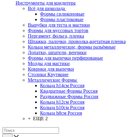
Инструменты для кондитера
Всё для шоколада
Формы силиконовые
Формы пластиковые
Вырубки для теста и мастики
Формы для муссовых тортов
Пергамент, фольга, пленка
Шпажки, палочки, проволка,ацетатная пленка
Кольца металлические, формы разъёмные
Лопатки, шпатели, венчики
Формы для выпечки перфированые
Молды для мастики
Коврики для выпечки
Столики Крутящие
Металлические Формы
Кольца h14см Россия
Квадратные Формы Россия
Раздвижные Формы Россия
Кольца h12см Россия
Кольца h10см Россия
Кольца h8см Россия
+ ЕЩЕ 2