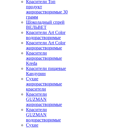
Красители Топ
продукт
жирорастворимые 30
грамм
Шоколадный спрей
ВЕЛЬВЕТ
Красители Art Color
водорастворимые
Красители Art Color
жирорастворимые
Красители
жирорастворимые
Kreda
Красители пищевые
Кандурин
Сухие
жирорастворимые
красители
Красители
GUZMAN
жирорастворимые
Красители
GUZMAN
водорастворимые
Сухие