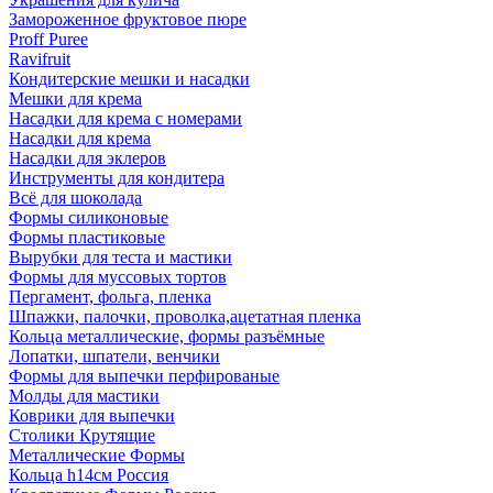
Замороженное фруктовое пюре
Proff Puree
Ravifruit
Кондитерские мешки и насадки
Мешки для крема
Насадки для крема с номерами
Насадки для крема
Насадки для эклеров
Инструменты для кондитера
Всё для шоколада
Формы силиконовые
Формы пластиковые
Вырубки для теста и мастики
Формы для муссовых тортов
Пергамент, фольга, пленка
Шпажки, палочки, проволка,ацетатная пленка
Кольца металлические, формы разъёмные
Лопатки, шпатели, венчики
Формы для выпечки перфированые
Молды для мастики
Коврики для выпечки
Столики Крутящие
Металлические Формы
Кольца h14см Россия