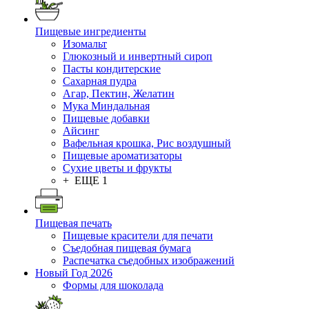
Пищевые ингредиенты
Изомальт
Глюкозный и инвертный сироп
Пасты кондитерские
Сахарная пудра
Агар, Пектин, Желатин
Мука Миндальная
Пищевые добавки
Айсинг
Вафельная крошка, Рис воздушный
Пищевые ароматизаторы
Сухие цветы и фрукты
+ ЕЩЕ 1
Пищевая печать
Пищевые красители для печати
Съедобная пищевая бумага
Распечатка съедобных изображений
Новый Год 2026
Формы для шоколада