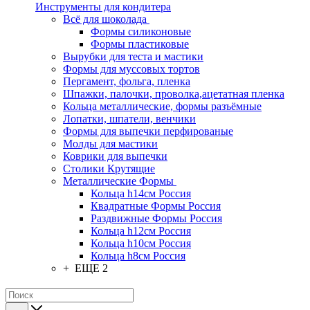
Инструменты для кондитера
Всё для шоколада
Формы силиконовые
Формы пластиковые
Вырубки для теста и мастики
Формы для муссовых тортов
Пергамент, фольга, пленка
Шпажки, палочки, проволка,ацетатная пленка
Кольца металлические, формы разъёмные
Лопатки, шпатели, венчики
Формы для выпечки перфированые
Молды для мастики
Коврики для выпечки
Столики Крутящие
Металлические Формы
Кольца h14см Россия
Квадратные Формы Россия
Раздвижные Формы Россия
Кольца h12см Россия
Кольца h10см Россия
Кольца h8см Россия
+ ЕЩЕ 2