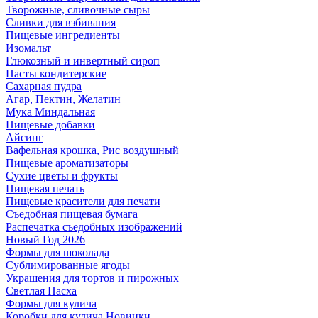
Творожные, сливочные сыры
Сливки для взбивания
Пищевые ингредиенты
Изомальт
Глюкозный и инвертный сироп
Пасты кондитерские
Сахарная пудра
Агар, Пектин, Желатин
Мука Миндальная
Пищевые добавки
Айсинг
Вафельная крошка, Рис воздушный
Пищевые ароматизаторы
Сухие цветы и фрукты
Пищевая печать
Пищевые красители для печати
Съедобная пищевая бумага
Распечатка съедобных изображений
Новый Год 2026
Формы для шоколада
Сублимированные ягоды
Украшения для тортов и пирожных
Светлая Пасха
Формы для кулича
Коробки для кулича Новинки