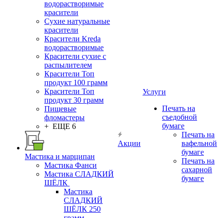
водорастворимые
красители
Сухие натуральные
красители
Красители Kreda
водорастворимые
Красители сухие с
распылителем
Красители Топ
продукт 100 грамм
Красители Топ
Услуги
продукт 30 грамм
Печать на
Пищевые
съедобной
фломастеры
бумаге
+ ЕЩЕ 6
Печать на
Акции
вафельной
бумаге
Мастика и марципан
Печать на
Мастика Фанси
сахарной
Мастика СЛАДКИЙ
бумаге
ШЁЛК
Мастика
СЛАДКИЙ
ШЁЛК 250
грамм