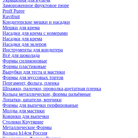
Замороженное фруктовое пюре
Proff Puree
Ravifruit
Кондитерские мешки и насадки
Мешки для крема
Насадки для крема с номерами
Насадки для крема
Насадки для эклеров
Инструменты для кондитера
Всё для шоколада
Формы силиконовые
Формы пластиковые
Вырубки для теста и мастики
Формы для муссовых тортов
Пергамент, фольга, пленка
Шпажки, палочки, проволка,ацетатная пленка
Кольца металлические, формы разъёмные
Лопатки, шпатели, венчики
Формы для выпечки перфированые
Молды для мастики
Коврики для выпечки
Столики Крутящие
Металлические Формы
Кольца h14см Россия