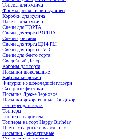
Топеры для кулича
Формы для выпечки куличей
Коробки для кулича
Пакеты для кулича
Свечи для ТОРТА
Свечи для торта ВОЛНА
Свечи-фонтаны
Свечи для торта ЦИФРЫ
Свечи для торта в АСС
Свечи для бенто торта
Свадебный Декор
Короны для торта
Посыпки шоколадные
Вафельные рожки
Фигурки из шоколадной глазури
Сахарные фигурки
Посыпка Драже Зерновое
Посыпки декоративные ТопДекор
Топперы для торта
Топперы
Топпер с надписем
Топперы на торт Happy Birthday
Цветы сахарные и вафельные
Посыпки Декоративные
Украшения для кулича