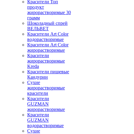
Красители Топ
продукт
жирорастворимые 30
грамм
Шоколадный спрей
ВЕЛЬВЕТ
Красители Art Color
водорастворимые
Красители Art Color
жирорастворимые
Красители
жирорастворимые
Kreda
Красители пищевые
Кандурин
Сухие
жирорастворимые
красители
Красители
GUZMAN
жирорастворимые
Красители
GUZMAN
водорастворимые
Сухие