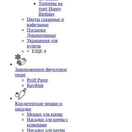
Топперы на
торт Happy
Birthday
Цветы сахарные и
вафельные
Посыпки
Декоративные
Украшения для
кулича
+ ЕЩЕ 4
Замороженное фруктовое
пюре
Proff Puree
Ravifruit
Кондитерские мешки и
насадки
Мешки для крема
Насадки для крема с
номерами
Насадки для крема