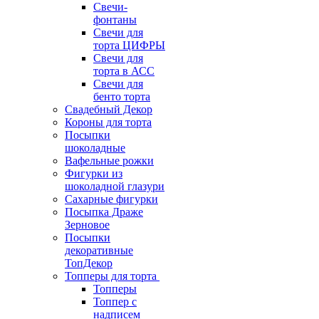
Свечи-
фонтаны
Свечи для
торта ЦИФРЫ
Свечи для
торта в АСС
Свечи для
бенто торта
Свадебный Декор
Короны для торта
Посыпки
шоколадные
Вафельные рожки
Фигурки из
шоколадной глазури
Сахарные фигурки
Посыпка Драже
Зерновое
Посыпки
декоративные
ТопДекор
Топперы для торта
Топперы
Топпер с
надписем