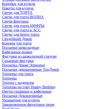
Коробки для кулича
Пакеты для кулича
Свечи для ТОРТА
Свечи для торта ВОЛНА
Свечи-фонтаны
Свечи для торта ЦИФРЫ
Свечи для торта в АСС
Свечи для бенто торта
Свадебный Декор
Короны для торта
Посыпки шоколадные
Вафельные рожки
Фигурки из шоколадной глазури
Сахарные фигурки
Посыпка Драже Зерновое
Посыпки декоративные ТопДекор
Топперы для торта
Топперы
Топпер с надписем
Топперы на торт Happy Birthday
Цветы сахарные и вафельные
Посыпки Декоративные
Украшения для кулича
Замороженное фруктовое пюре
Proff Puree