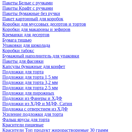
Пакеты Белые с ручками
Пакеты Крафт с ручками
Пакеты бумажные без ручки
Пакет картонный для коробок
Коробки для муссовых десертов и тортов
Коробки для макароны и зефиров
Креманки для десертов
Бумага тишью
Упаковки для шоколада
Коробки табокс
Бумажный наполнитель для упаковки
Пакеты для фасовки
Капсулы бумажные для конфет
Подложки для торта
Подложки для торта 1,5 мм
Подложки для торта 3,2 мм
Подложки для торта 2,5 мм
Подложки для пирожных
Подложки из Фанеры и ХДФ
Подложки из ХДФ и МДФ, Сатин
Подложка с отверстием из ХДФ
Усиление подложки для торта
Фальш ярусы для торта
Красители пищевые
Красители Топ продукт жирорастворимые 30 грамм