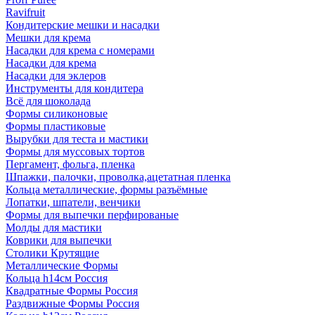
Ravifruit
Кондитерские мешки и насадки
Мешки для крема
Насадки для крема с номерами
Насадки для крема
Насадки для эклеров
Инструменты для кондитера
Всё для шоколада
Формы силиконовые
Формы пластиковые
Вырубки для теста и мастики
Формы для муссовых тортов
Пергамент, фольга, пленка
Шпажки, палочки, проволка,ацетатная пленка
Кольца металлические, формы разъёмные
Лопатки, шпатели, венчики
Формы для выпечки перфированые
Молды для мастики
Коврики для выпечки
Столики Крутящие
Металлические Формы
Кольца h14см Россия
Квадратные Формы Россия
Раздвижные Формы Россия