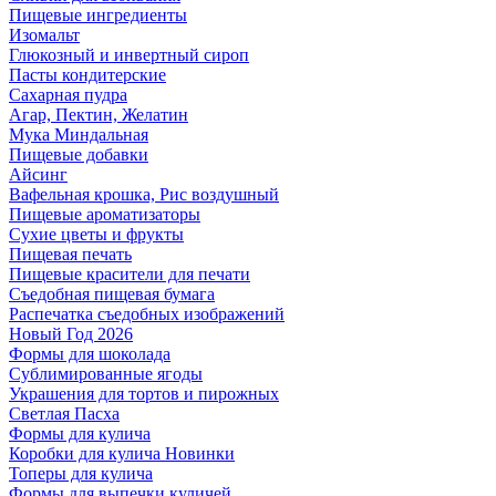
Пищевые ингредиенты
Изомальт
Глюкозный и инвертный сироп
Пасты кондитерские
Сахарная пудра
Агар, Пектин, Желатин
Мука Миндальная
Пищевые добавки
Айсинг
Вафельная крошка, Рис воздушный
Пищевые ароматизаторы
Сухие цветы и фрукты
Пищевая печать
Пищевые красители для печати
Съедобная пищевая бумага
Распечатка съедобных изображений
Новый Год 2026
Формы для шоколада
Сублимированные ягоды
Украшения для тортов и пирожных
Светлая Пасха
Формы для кулича
Коробки для кулича Новинки
Топеры для кулича
Формы для выпечки куличей