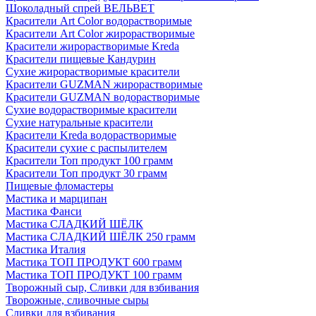
Шоколадный спрей ВЕЛЬВЕТ
Красители Art Color водорастворимые
Красители Art Color жирорастворимые
Красители жирорастворимые Kreda
Красители пищевые Кандурин
Сухие жирорастворимые красители
Красители GUZMAN жирорастворимые
Красители GUZMAN водорастворимые
Сухие водорастворимые красители
Сухие натуральные красители
Красители Kreda водорастворимые
Красители сухие с распылителем
Красители Топ продукт 100 грамм
Красители Топ продукт 30 грамм
Пищевые фломастеры
Мастика и марципан
Мастика Фанси
Мастика СЛАДКИЙ ШЁЛК
Мастика СЛАДКИЙ ШЁЛК 250 грамм
Мастика Италия
Мастика ТОП ПРОДУКТ 600 грамм
Мастика ТОП ПРОДУКТ 100 грамм
Творожный сыр, Сливки для взбивания
Творожные, сливочные сыры
Сливки для взбивания