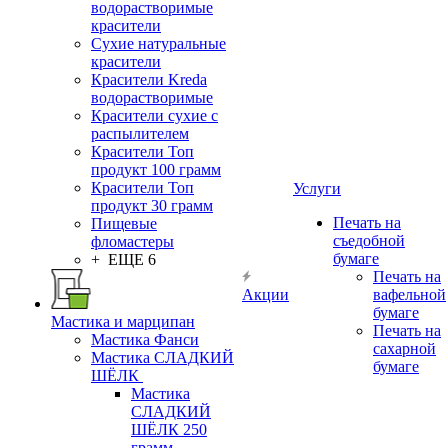
водорастворимые
красители
Сухие натуральные
красители
Красители Kreda
водорастворимые
Красители сухие с
распылителем
Красители Топ
продукт 100 грамм
Красители Топ
Услуги
продукт 30 грамм
Печать на
Пищевые
съедобной
фломастеры
бумаге
+ ЕЩЕ 6
Печать на
Акции
вафельной
бумаге
Мастика и марципан
Печать на
Мастика Фанси
сахарной
Мастика СЛАДКИЙ
бумаге
ШЁЛК
Мастика
СЛАДКИЙ
ШЁЛК 250
грамм