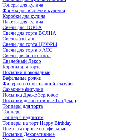
Топеры для кулича
Формы для выпечки куличей
Коробки для кулича
Пакеты для кулича
Свечи для ТОРТА
Свечи для торта ВОЛНА
Свечи-фонтаны
Свечи для торта ЦИФРЫ
Свечи для торта в АСС
Свечи для бенто торта
Свадебный Декор
Короны для торта
Посыпки шоколадные
Вафельные рожки
Фигурки из шоколадной глазури
Сахарные фигурки
Посыпка Драже Зерновое
Посыпки декоративные ТопДекор
Топперы для торта
Топперы
Топпер с надписем
Топперы на торт Happy Birthday
Цветы сахарные и вафельные
Посыпки Декоративные
Украшения для кулича