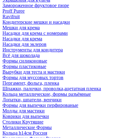
Замороженное фруктовое пюре
Proff Puree
Ravifruit
Кондитерские мешки и насадки
Мешки для крема
Насадки для крема с номерами
Насадки для крема
Насадки для эклеров
Инструменты для кондитера
Всё для шоколада
Формы силиконовые
Формы пластиковые
Вырубки для теста и мастики
Формы для муссовых тортов
Пергамент, фольга, пленка
Шпажки, палочки, проволка,ацетатная пленка
Кольца металлические, формы разъёмные
Лопатки, шпатели, венчики
Формы для выпечки перфированые
Молды для мастики
Коврики для выпечки
Столики Крутящие
Металлические Формы
Кольца h14см Россия