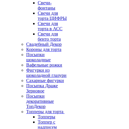
Свечи-
фонтаны
Свечи для
торта ЦИФРЫ
Свечи для
торта в АСС
Свечи для
бенто торта
Свадебный Декор
Короны для торта
Посыпки
шоколадные
Вафельные рожки
Фигурки из
шоколадной глазури
Сахарные фигурки
Посыпка Драже
Зерновое
Посыпки
декоративные
ТопДекор
Топперы для торта
Топперы
Топпер с
надписем