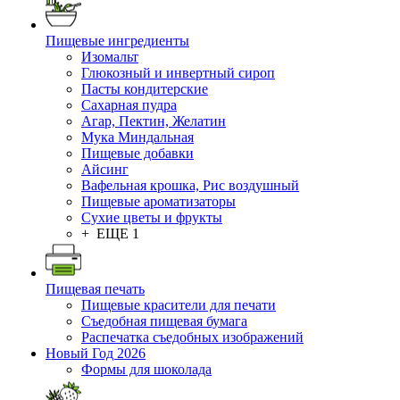
Пищевые ингредиенты
Изомальт
Глюкозный и инвертный сироп
Пасты кондитерские
Сахарная пудра
Агар, Пектин, Желатин
Мука Миндальная
Пищевые добавки
Айсинг
Вафельная крошка, Рис воздушный
Пищевые ароматизаторы
Сухие цветы и фрукты
+ ЕЩЕ 1
Пищевая печать
Пищевые красители для печати
Съедобная пищевая бумага
Распечатка съедобных изображений
Новый Год 2026
Формы для шоколада