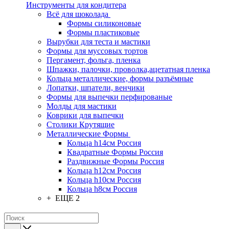
Инструменты для кондитера
Всё для шоколада
Формы силиконовые
Формы пластиковые
Вырубки для теста и мастики
Формы для муссовых тортов
Пергамент, фольга, пленка
Шпажки, палочки, проволка,ацетатная пленка
Кольца металлические, формы разъёмные
Лопатки, шпатели, венчики
Формы для выпечки перфированые
Молды для мастики
Коврики для выпечки
Столики Крутящие
Металлические Формы
Кольца h14см Россия
Квадратные Формы Россия
Раздвижные Формы Россия
Кольца h12см Россия
Кольца h10см Россия
Кольца h8см Россия
+ ЕЩЕ 2