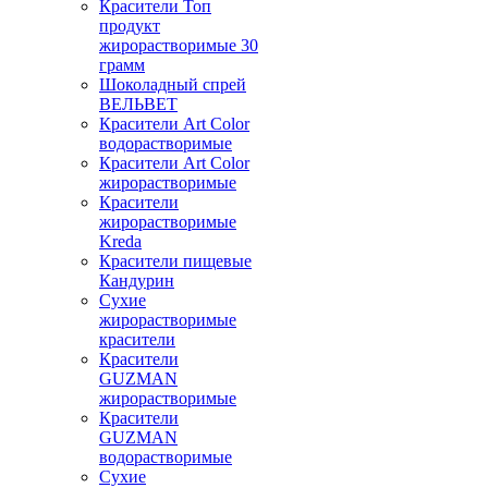
Красители Топ
продукт
жирорастворимые 30
грамм
Шоколадный спрей
ВЕЛЬВЕТ
Красители Art Color
водорастворимые
Красители Art Color
жирорастворимые
Красители
жирорастворимые
Kreda
Красители пищевые
Кандурин
Сухие
жирорастворимые
красители
Красители
GUZMAN
жирорастворимые
Красители
GUZMAN
водорастворимые
Сухие