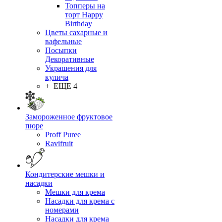
Топперы на
торт Happy
Birthday
Цветы сахарные и
вафельные
Посыпки
Декоративные
Украшения для
кулича
+ ЕЩЕ 4
Замороженное фруктовое
пюре
Proff Puree
Ravifruit
Кондитерские мешки и
насадки
Мешки для крема
Насадки для крема с
номерами
Насадки для крема