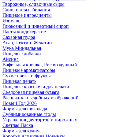
Творожные, сливочные сыры
Сливки для взбивания
Пищевые ингредиенты
Изомальт
Глюкозный и инвертный сироп
Пасты кондитерские
Сахарная пудра
Агар, Пектин, Желатин
Мука Миндальная
Пищевые добавки
Айсинг
Вафельная крошка, Рис воздушный
Пищевые ароматизаторы
Сухие цветы и фрукты
Пищевая печать
Пищевые красители для печати
Съедобная пищевая бумага
Распечатка съедобных изображений
Новый Год 2026
Формы для шоколада
Сублимированные ягоды
Украшения для тортов и пирожных
Светлая Пасха
Формы для кулича
Коробки для кулича Новинки