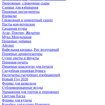
Творожные, сливочные сыры
Сливки для взбивания
Пищевые ингредиенты
Изомальт
Глюкозный и инвертный сироп
Пасты кондитерские
Сахарная пудра
Агар, Пектин, Желатин
Мука Миндальная
Пищевые добавки
Айсинг
Вафельная крошка, Рис воздушный
Пищевые ароматизаторы
Сухие цветы и фрукты
Пищевая печать
Пищевые красители для печати
Съедобная пищевая бумага
Распечатка съедобных изображений
Новый Год 2026
Формы для шоколада
Сублимированные ягоды
Украшения для тортов и пирожных
Светлая Пасха
Формы для кулича
Коробки для кулича Новинки