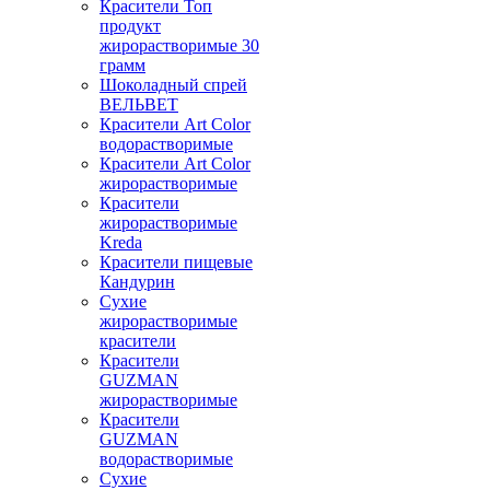
Красители Топ
продукт
жирорастворимые 30
грамм
Шоколадный спрей
ВЕЛЬВЕТ
Красители Art Color
водорастворимые
Красители Art Color
жирорастворимые
Красители
жирорастворимые
Kreda
Красители пищевые
Кандурин
Сухие
жирорастворимые
красители
Красители
GUZMAN
жирорастворимые
Красители
GUZMAN
водорастворимые
Сухие