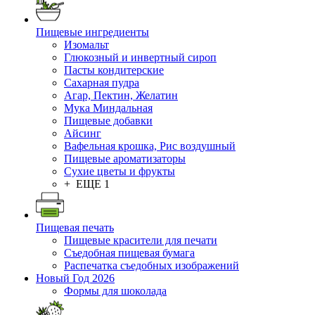
Пищевые ингредиенты
Изомальт
Глюкозный и инвертный сироп
Пасты кондитерские
Сахарная пудра
Агар, Пектин, Желатин
Мука Миндальная
Пищевые добавки
Айсинг
Вафельная крошка, Рис воздушный
Пищевые ароматизаторы
Сухие цветы и фрукты
+ ЕЩЕ 1
Пищевая печать
Пищевые красители для печати
Съедобная пищевая бумага
Распечатка съедобных изображений
Новый Год 2026
Формы для шоколада