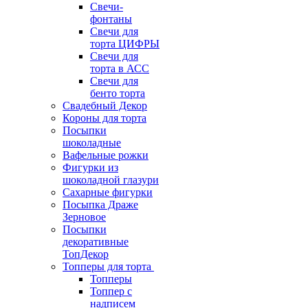
Свечи-
фонтаны
Свечи для
торта ЦИФРЫ
Свечи для
торта в АСС
Свечи для
бенто торта
Свадебный Декор
Короны для торта
Посыпки
шоколадные
Вафельные рожки
Фигурки из
шоколадной глазури
Сахарные фигурки
Посыпка Драже
Зерновое
Посыпки
декоративные
ТопДекор
Топперы для торта
Топперы
Топпер с
надписем