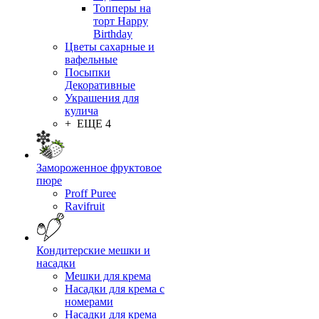
Топперы на
торт Happy
Birthday
Цветы сахарные и
вафельные
Посыпки
Декоративные
Украшения для
кулича
+ ЕЩЕ 4
Замороженное фруктовое
пюре
Proff Puree
Ravifruit
Кондитерские мешки и
насадки
Мешки для крема
Насадки для крема с
номерами
Насадки для крема