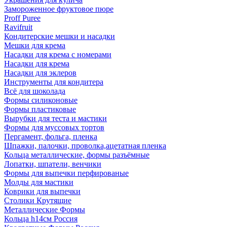
Замороженное фруктовое пюре
Proff Puree
Ravifruit
Кондитерские мешки и насадки
Мешки для крема
Насадки для крема с номерами
Насадки для крема
Насадки для эклеров
Инструменты для кондитера
Всё для шоколада
Формы силиконовые
Формы пластиковые
Вырубки для теста и мастики
Формы для муссовых тортов
Пергамент, фольга, пленка
Шпажки, палочки, проволка,ацетатная пленка
Кольца металлические, формы разъёмные
Лопатки, шпатели, венчики
Формы для выпечки перфированые
Молды для мастики
Коврики для выпечки
Столики Крутящие
Металлические Формы
Кольца h14см Россия