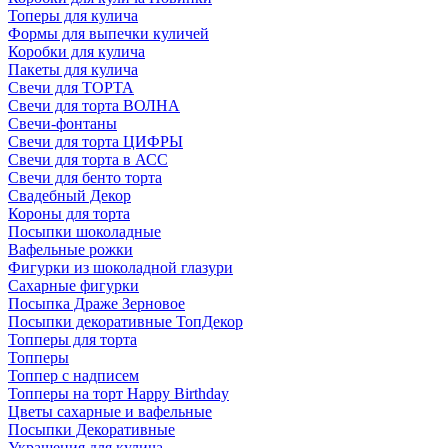
Топеры для кулича
Формы для выпечки куличей
Коробки для кулича
Пакеты для кулича
Свечи для ТОРТА
Свечи для торта ВОЛНА
Свечи-фонтаны
Свечи для торта ЦИФРЫ
Свечи для торта в АСС
Свечи для бенто торта
Свадебный Декор
Короны для торта
Посыпки шоколадные
Вафельные рожки
Фигурки из шоколадной глазури
Сахарные фигурки
Посыпка Драже Зерновое
Посыпки декоративные ТопДекор
Топперы для торта
Топперы
Топпер с надписем
Топперы на торт Happy Birthday
Цветы сахарные и вафельные
Посыпки Декоративные
Украшения для кулича