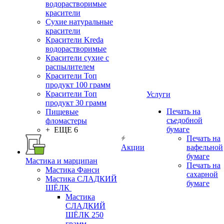
водорастворимые
красители
Сухие натуральные
красители
Красители Kreda
водорастворимые
Красители сухие с
распылителем
Красители Топ
продукт 100 грамм
Красители Топ
Услуги
продукт 30 грамм
Печать на
Пищевые
съедобной
фломастеры
бумаге
+ ЕЩЕ 6
Печать на
Акции
вафельной
бумаге
Мастика и марципан
Печать на
Мастика Фанси
сахарной
Мастика СЛАДКИЙ
бумаге
ШЁЛК
Мастика
СЛАДКИЙ
ШЁЛК 250
грамм