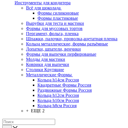
Инструменты для кондитера
Всё для шоколада
Формы силиконовые
Формы пластиковые
Вырубки для теста и мастики
Формы для муссовых тортов
Пергамент, фольга, пленка
Шпажки, палочки, проволка,ацетатная пленка
Кольца металлические, формы разъёмные
Лопатки, шпатели, венчики
Формы для выпечки перфированые
Молды для мастики
Коврики для выпечки
Столики Крутящие
Металлические Формы
Кольца h14см Россия
Квадратные Формы Россия
Раздвижные Формы Россия
Кольца h12см Россия
Кольца h10см Россия
Кольца h8см Россия
+ ЕЩЕ 2