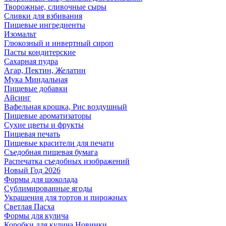
Творожные, сливочные сыры
Сливки для взбивания
Пищевые ингредиенты
Изомальт
Глюкозный и инвертный сироп
Пасты кондитерские
Сахарная пудра
Агар, Пектин, Желатин
Мука Миндальная
Пищевые добавки
Айсинг
Вафельная крошка, Рис воздушный
Пищевые ароматизаторы
Сухие цветы и фрукты
Пищевая печать
Пищевые красители для печати
Съедобная пищевая бумага
Распечатка съедобных изображений
Новый Год 2026
Формы для шоколада
Сублимированные ягоды
Украшения для тортов и пирожных
Светлая Пасха
Формы для кулича
Коробки для кулича Новинки