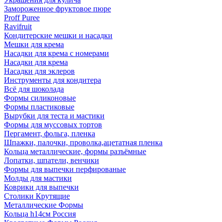
Замороженное фруктовое пюре
Proff Puree
Ravifruit
Кондитерские мешки и насадки
Мешки для крема
Насадки для крема с номерами
Насадки для крема
Насадки для эклеров
Инструменты для кондитера
Всё для шоколада
Формы силиконовые
Формы пластиковые
Вырубки для теста и мастики
Формы для муссовых тортов
Пергамент, фольга, пленка
Шпажки, палочки, проволка,ацетатная пленка
Кольца металлические, формы разъёмные
Лопатки, шпатели, венчики
Формы для выпечки перфированые
Молды для мастики
Коврики для выпечки
Столики Крутящие
Металлические Формы
Кольца h14см Россия