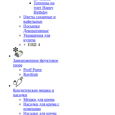
Топперы на
торт Happy
Birthday
Цветы сахарные и
вафельные
Посыпки
Декоративные
Украшения для
кулича
+ ЕЩЕ 4
Замороженное фруктовое
пюре
Proff Puree
Ravifruit
Кондитерские мешки и
насадки
Мешки для крема
Насадки для крема с
номерами
Насадки для крема