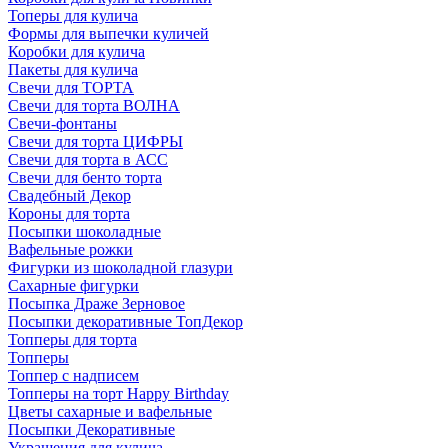
Топеры для кулича
Формы для выпечки куличей
Коробки для кулича
Пакеты для кулича
Свечи для ТОРТА
Свечи для торта ВОЛНА
Свечи-фонтаны
Свечи для торта ЦИФРЫ
Свечи для торта в АСС
Свечи для бенто торта
Свадебный Декор
Короны для торта
Посыпки шоколадные
Вафельные рожки
Фигурки из шоколадной глазури
Сахарные фигурки
Посыпка Драже Зерновое
Посыпки декоративные ТопДекор
Топперы для торта
Топперы
Топпер с надписем
Топперы на торт Happy Birthday
Цветы сахарные и вафельные
Посыпки Декоративные
Украшения для кулича