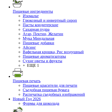
Пищевые ингредиенты
Изомальт
Глюкозный и инвертный сироп
Пасты кондитерские
Сахарная пудра
Агар, Пектин, Желатин
Мука Миндальная
Пищевые добавки
Айсинг
Вафельная крошка, Рис воздушный
Пищевые ароматизаторы
Сухие цветы и фрукты
+ ЕЩЕ 1
Пищевая печать
Пищевые красители для печати
Съедобная пищевая бумага
Распечатка съедобных изображений
Новый Год 2026
Формы для шоколада