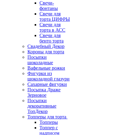
Свечи-
фонтаны
Свечи для
торта ЦИФРЫ
Свечи для
торта в АСС
Свечи для
бенто торта
Свадебный Декор
Короны для торта
Посыпки
шоколадные
Вафельные рожки
Фигурки из
шоколадной глазури
Сахарные фигурки
Посыпка Драже
Зерновое
Посыпки
декоративные
ТопДекор
Топперы для торта
Топперы
Топпер с
надписем