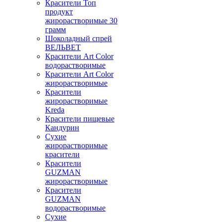
Красители Топ
продукт
жирорастворимые 30
грамм
Шоколадный спрей
ВЕЛЬВЕТ
Красители Art Color
водорастворимые
Красители Art Color
жирорастворимые
Красители
жирорастворимые
Kreda
Красители пищевые
Кандурин
Сухие
жирорастворимые
красители
Красители
GUZMAN
жирорастворимые
Красители
GUZMAN
водорастворимые
Сухие