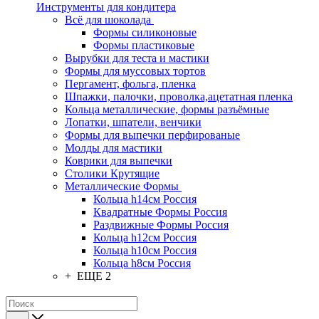
Инструменты для кондитера
Всё для шоколада
Формы силиконовые
Формы пластиковые
Вырубки для теста и мастики
Формы для муссовых тортов
Пергамент, фольга, пленка
Шпажки, палочки, проволка,ацетатная пленка
Кольца металлические, формы разъёмные
Лопатки, шпатели, венчики
Формы для выпечки перфированые
Молды для мастики
Коврики для выпечки
Столики Крутящие
Металлические Формы
Кольца h14см Россия
Квадратные Формы Россия
Раздвижные Формы Россия
Кольца h12см Россия
Кольца h10см Россия
Кольца h8см Россия
+ ЕЩЕ 2