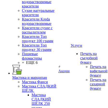
водорастворимые
красители
Сухие натуральные
красители
Красители Kreda
водорастворимые
Красители сухие с
распылителем
Красители Топ
продукт 100 грамм
Красители Топ
Услуги
продукт 30 грамм
Печать на
Пищевые
съедобной
фломастеры
бумаге
+ ЕЩЕ 6
Печать на
Акции
вафельной
бумаге
Мастика и марципан
Печать на
Мастика Фанси
сахарной
Мастика СЛАДКИЙ
бумаге
ШЁЛК
Мастика
СЛАДКИЙ
ШЁЛК 250
грамм