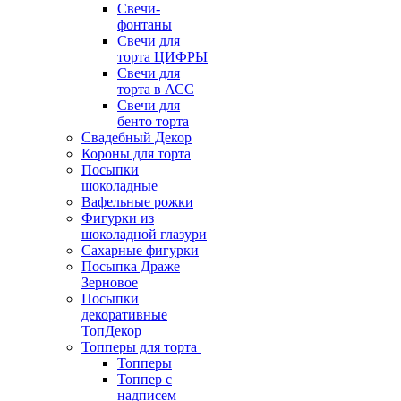
Свечи-
фонтаны
Свечи для
торта ЦИФРЫ
Свечи для
торта в АСС
Свечи для
бенто торта
Свадебный Декор
Короны для торта
Посыпки
шоколадные
Вафельные рожки
Фигурки из
шоколадной глазури
Сахарные фигурки
Посыпка Драже
Зерновое
Посыпки
декоративные
ТопДекор
Топперы для торта
Топперы
Топпер с
надписем