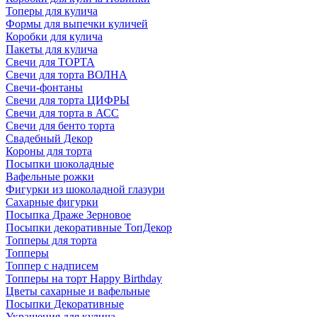
Топеры для кулича
Формы для выпечки куличей
Коробки для кулича
Пакеты для кулича
Свечи для ТОРТА
Свечи для торта ВОЛНА
Свечи-фонтаны
Свечи для торта ЦИФРЫ
Свечи для торта в АСС
Свечи для бенто торта
Свадебный Декор
Короны для торта
Посыпки шоколадные
Вафельные рожки
Фигурки из шоколадной глазури
Сахарные фигурки
Посыпка Драже Зерновое
Посыпки декоративные ТопДекор
Топперы для торта
Топперы
Топпер с надписем
Топперы на торт Happy Birthday
Цветы сахарные и вафельные
Посыпки Декоративные
Украшения для кулича