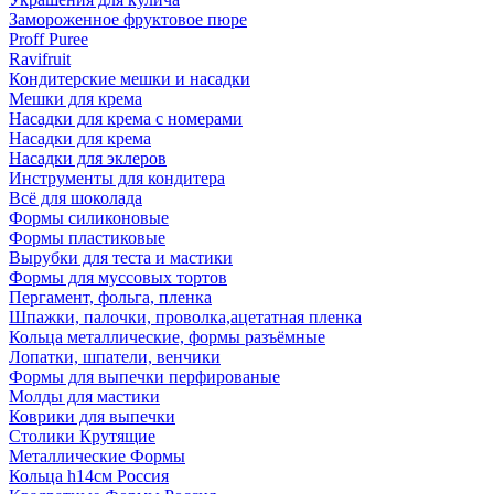
Замороженное фруктовое пюре
Proff Puree
Ravifruit
Кондитерские мешки и насадки
Мешки для крема
Насадки для крема с номерами
Насадки для крема
Насадки для эклеров
Инструменты для кондитера
Всё для шоколада
Формы силиконовые
Формы пластиковые
Вырубки для теста и мастики
Формы для муссовых тортов
Пергамент, фольга, пленка
Шпажки, палочки, проволка,ацетатная пленка
Кольца металлические, формы разъёмные
Лопатки, шпатели, венчики
Формы для выпечки перфированые
Молды для мастики
Коврики для выпечки
Столики Крутящие
Металлические Формы
Кольца h14см Россия