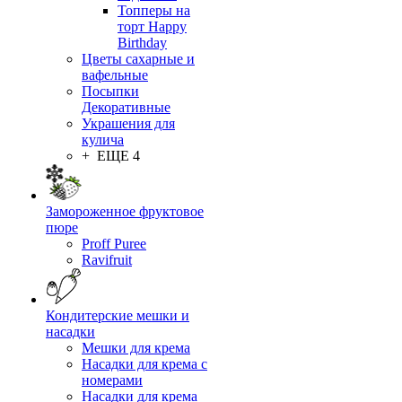
Топперы на
торт Happy
Birthday
Цветы сахарные и
вафельные
Посыпки
Декоративные
Украшения для
кулича
+ ЕЩЕ 4
Замороженное фруктовое
пюре
Proff Puree
Ravifruit
Кондитерские мешки и
насадки
Мешки для крема
Насадки для крема с
номерами
Насадки для крема