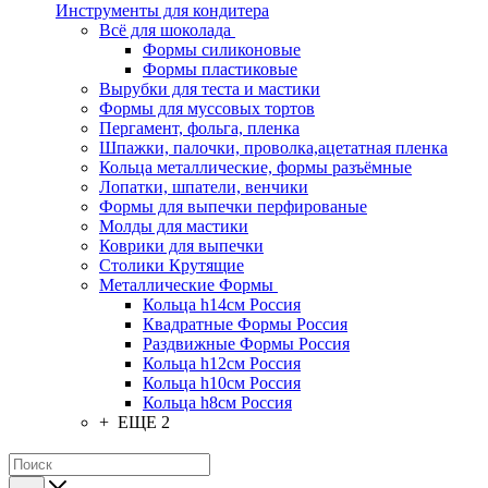
Инструменты для кондитера
Всё для шоколада
Формы силиконовые
Формы пластиковые
Вырубки для теста и мастики
Формы для муссовых тортов
Пергамент, фольга, пленка
Шпажки, палочки, проволка,ацетатная пленка
Кольца металлические, формы разъёмные
Лопатки, шпатели, венчики
Формы для выпечки перфированые
Молды для мастики
Коврики для выпечки
Столики Крутящие
Металлические Формы
Кольца h14см Россия
Квадратные Формы Россия
Раздвижные Формы Россия
Кольца h12см Россия
Кольца h10см Россия
Кольца h8см Россия
+ ЕЩЕ 2