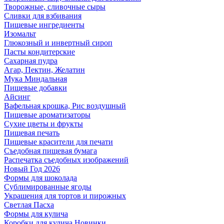
Творожные, сливочные сыры
Сливки для взбивания
Пищевые ингредиенты
Изомальт
Глюкозный и инвертный сироп
Пасты кондитерские
Сахарная пудра
Агар, Пектин, Желатин
Мука Миндальная
Пищевые добавки
Айсинг
Вафельная крошка, Рис воздушный
Пищевые ароматизаторы
Сухие цветы и фрукты
Пищевая печать
Пищевые красители для печати
Съедобная пищевая бумага
Распечатка съедобных изображений
Новый Год 2026
Формы для шоколада
Сублимированные ягоды
Украшения для тортов и пирожных
Светлая Пасха
Формы для кулича
Коробки для кулича Новинки