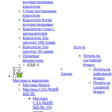
водорастворимые
красители
Сухие натуральные
красители
Красители Kreda
водорастворимые
Красители сухие с
распылителем
Красители Топ
продукт 100 грамм
Красители Топ
Услуги
продукт 30 грамм
Печать на
Пищевые
съедобной
фломастеры
бумаге
+ ЕЩЕ 6
Печать на
Акции
вафельной
бумаге
Мастика и марципан
Печать на
Мастика Фанси
сахарной
Мастика СЛАДКИЙ
бумаге
ШЁЛК
Мастика
СЛАДКИЙ
ШЁЛК 250
грамм