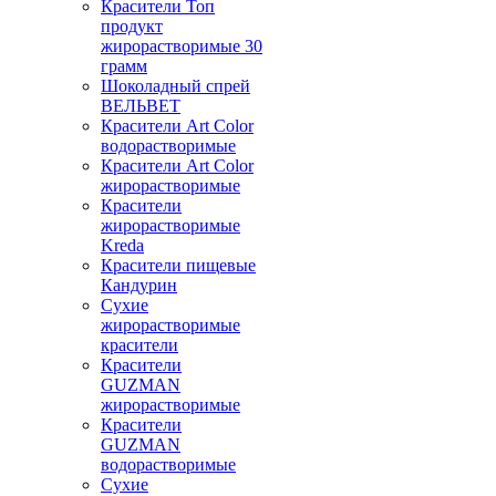
Красители Топ
продукт
жирорастворимые 30
грамм
Шоколадный спрей
ВЕЛЬВЕТ
Красители Art Color
водорастворимые
Красители Art Color
жирорастворимые
Красители
жирорастворимые
Kreda
Красители пищевые
Кандурин
Сухие
жирорастворимые
красители
Красители
GUZMAN
жирорастворимые
Красители
GUZMAN
водорастворимые
Сухие