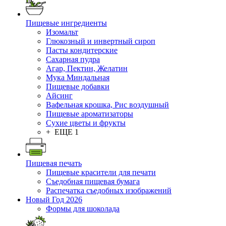
Пищевые ингредиенты
Изомальт
Глюкозный и инвертный сироп
Пасты кондитерские
Сахарная пудра
Агар, Пектин, Желатин
Мука Миндальная
Пищевые добавки
Айсинг
Вафельная крошка, Рис воздушный
Пищевые ароматизаторы
Сухие цветы и фрукты
+ ЕЩЕ 1
Пищевая печать
Пищевые красители для печати
Съедобная пищевая бумага
Распечатка съедобных изображений
Новый Год 2026
Формы для шоколада