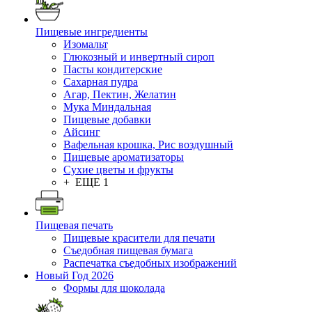
Пищевые ингредиенты
Изомальт
Глюкозный и инвертный сироп
Пасты кондитерские
Сахарная пудра
Агар, Пектин, Желатин
Мука Миндальная
Пищевые добавки
Айсинг
Вафельная крошка, Рис воздушный
Пищевые ароматизаторы
Сухие цветы и фрукты
+ ЕЩЕ 1
Пищевая печать
Пищевые красители для печати
Съедобная пищевая бумага
Распечатка съедобных изображений
Новый Год 2026
Формы для шоколада