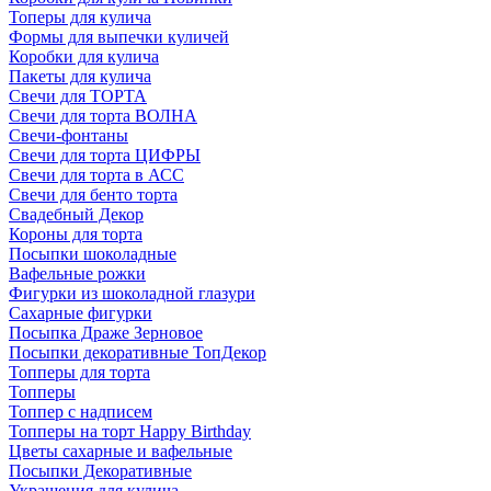
Топеры для кулича
Формы для выпечки куличей
Коробки для кулича
Пакеты для кулича
Свечи для ТОРТА
Свечи для торта ВОЛНА
Свечи-фонтаны
Свечи для торта ЦИФРЫ
Свечи для торта в АСС
Свечи для бенто торта
Свадебный Декор
Короны для торта
Посыпки шоколадные
Вафельные рожки
Фигурки из шоколадной глазури
Сахарные фигурки
Посыпка Драже Зерновое
Посыпки декоративные ТопДекор
Топперы для торта
Топперы
Топпер с надписем
Топперы на торт Happy Birthday
Цветы сахарные и вафельные
Посыпки Декоративные
Украшения для кулича