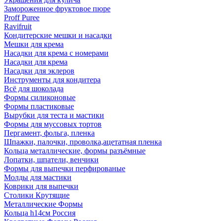
Замороженное фруктовое пюре
Proff Puree
Ravifruit
Кондитерские мешки и насадки
Мешки для крема
Насадки для крема с номерами
Насадки для крема
Насадки для эклеров
Инструменты для кондитера
Всё для шоколада
Формы силиконовые
Формы пластиковые
Вырубки для теста и мастики
Формы для муссовых тортов
Пергамент, фольга, пленка
Шпажки, палочки, проволка,ацетатная пленка
Кольца металлические, формы разъёмные
Лопатки, шпатели, венчики
Формы для выпечки перфированые
Молды для мастики
Коврики для выпечки
Столики Крутящие
Металлические Формы
Кольца h14см Россия