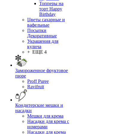
Топперы на
торт Happy
Birthday
Цветы сахарные и
вафельные
Посыпки
Декоративные
Украшения для
кулича
+ ЕЩЕ 4
Замороженное фруктовое
пюре
Proff Puree
Ravifruit
Кондитерские мешки и
насадки
Мешки для крема
Насадки для крема с
номерами
Насадки для крема