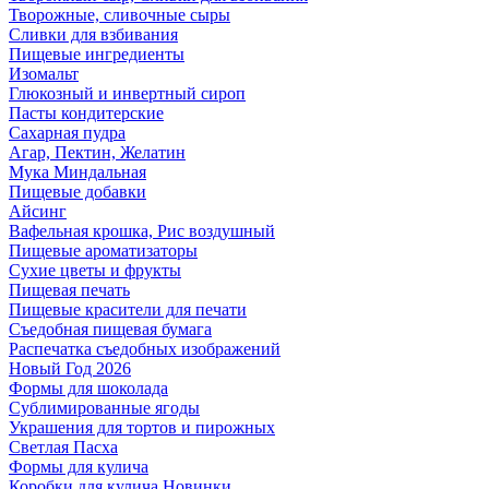
Творожные, сливочные сыры
Сливки для взбивания
Пищевые ингредиенты
Изомальт
Глюкозный и инвертный сироп
Пасты кондитерские
Сахарная пудра
Агар, Пектин, Желатин
Мука Миндальная
Пищевые добавки
Айсинг
Вафельная крошка, Рис воздушный
Пищевые ароматизаторы
Сухие цветы и фрукты
Пищевая печать
Пищевые красители для печати
Съедобная пищевая бумага
Распечатка съедобных изображений
Новый Год 2026
Формы для шоколада
Сублимированные ягоды
Украшения для тортов и пирожных
Светлая Пасха
Формы для кулича
Коробки для кулича Новинки