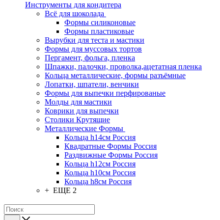
Инструменты для кондитера
Всё для шоколада
Формы силиконовые
Формы пластиковые
Вырубки для теста и мастики
Формы для муссовых тортов
Пергамент, фольга, пленка
Шпажки, палочки, проволка,ацетатная пленка
Кольца металлические, формы разъёмные
Лопатки, шпатели, венчики
Формы для выпечки перфированые
Молды для мастики
Коврики для выпечки
Столики Крутящие
Металлические Формы
Кольца h14см Россия
Квадратные Формы Россия
Раздвижные Формы Россия
Кольца h12см Россия
Кольца h10см Россия
Кольца h8см Россия
+ ЕЩЕ 2