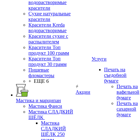
водорастворимые
красители
Сухие натуральные
красители
Красители Kreda
водорастворимые
Красители сухие с
распылителем
Красители Топ
продукт 100 грамм
Красители Топ
Услуги
продукт 30 грамм
Печать на
Пищевые
съедобной
фломастеры
бумаге
+ ЕЩЕ 6
Печать на
Акции
вафельной
бумаге
Мастика и марципан
Печать на
Мастика Фанси
сахарной
Мастика СЛАДКИЙ
бумаге
ШЁЛК
Мастика
СЛАДКИЙ
ШЁЛК 250
грамм