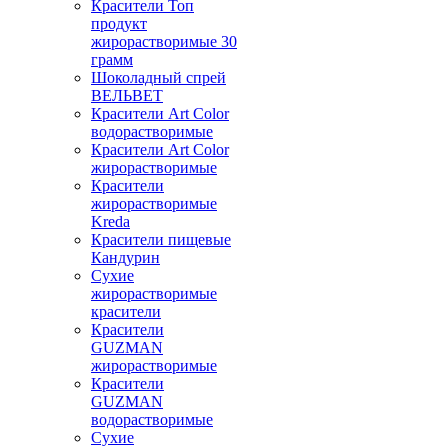
Красители Топ
продукт
жирорастворимые 30
грамм
Шоколадный спрей
ВЕЛЬВЕТ
Красители Art Color
водорастворимые
Красители Art Color
жирорастворимые
Красители
жирорастворимые
Kreda
Красители пищевые
Кандурин
Сухие
жирорастворимые
красители
Красители
GUZMAN
жирорастворимые
Красители
GUZMAN
водорастворимые
Сухие