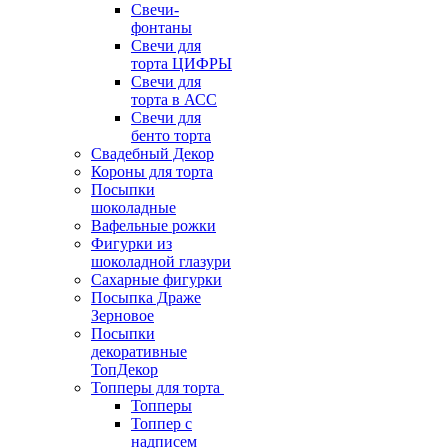
Свечи-
фонтаны
Свечи для
торта ЦИФРЫ
Свечи для
торта в АСС
Свечи для
бенто торта
Свадебный Декор
Короны для торта
Посыпки
шоколадные
Вафельные рожки
Фигурки из
шоколадной глазури
Сахарные фигурки
Посыпка Драже
Зерновое
Посыпки
декоративные
ТопДекор
Топперы для торта
Топперы
Топпер с
надписем