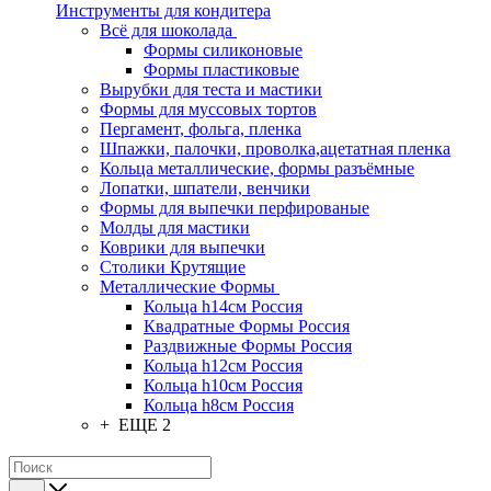
Инструменты для кондитера
Всё для шоколада
Формы силиконовые
Формы пластиковые
Вырубки для теста и мастики
Формы для муссовых тортов
Пергамент, фольга, пленка
Шпажки, палочки, проволка,ацетатная пленка
Кольца металлические, формы разъёмные
Лопатки, шпатели, венчики
Формы для выпечки перфированые
Молды для мастики
Коврики для выпечки
Столики Крутящие
Металлические Формы
Кольца h14см Россия
Квадратные Формы Россия
Раздвижные Формы Россия
Кольца h12см Россия
Кольца h10см Россия
Кольца h8см Россия
+ ЕЩЕ 2