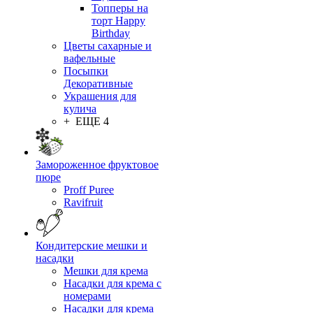
Топперы на
торт Happy
Birthday
Цветы сахарные и
вафельные
Посыпки
Декоративные
Украшения для
кулича
+ ЕЩЕ 4
Замороженное фруктовое
пюре
Proff Puree
Ravifruit
Кондитерские мешки и
насадки
Мешки для крема
Насадки для крема с
номерами
Насадки для крема