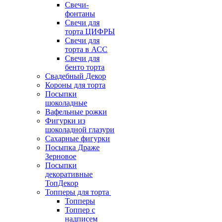
Свечи-
фонтаны
Свечи для
торта ЦИФРЫ
Свечи для
торта в АСС
Свечи для
бенто торта
Свадебный Декор
Короны для торта
Посыпки
шоколадные
Вафельные рожки
Фигурки из
шоколадной глазури
Сахарные фигурки
Посыпка Драже
Зерновое
Посыпки
декоративные
ТопДекор
Топперы для торта
Топперы
Топпер с
надписем