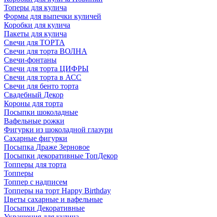
Топеры для кулича
Формы для выпечки куличей
Коробки для кулича
Пакеты для кулича
Свечи для ТОРТА
Свечи для торта ВОЛНА
Свечи-фонтаны
Свечи для торта ЦИФРЫ
Свечи для торта в АСС
Свечи для бенто торта
Свадебный Декор
Короны для торта
Посыпки шоколадные
Вафельные рожки
Фигурки из шоколадной глазури
Сахарные фигурки
Посыпка Драже Зерновое
Посыпки декоративные ТопДекор
Топперы для торта
Топперы
Топпер с надписем
Топперы на торт Happy Birthday
Цветы сахарные и вафельные
Посыпки Декоративные
Украшения для кулича