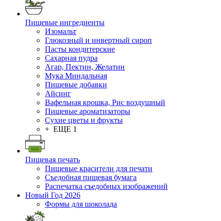
Пищевые ингредиенты
Изомальт
Глюкозный и инвертный сироп
Пасты кондитерские
Сахарная пудра
Агар, Пектин, Желатин
Мука Миндальная
Пищевые добавки
Айсинг
Вафельная крошка, Рис воздушный
Пищевые ароматизаторы
Сухие цветы и фрукты
+ ЕЩЕ 1
Пищевая печать
Пищевые красители для печати
Съедобная пищевая бумага
Распечатка съедобных изображений
Новый Год 2026
Формы для шоколада