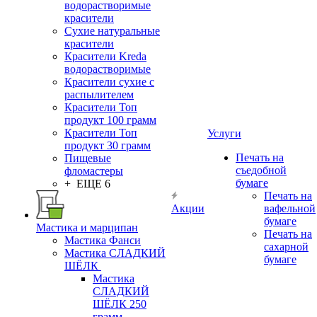
водорастворимые
красители
Сухие натуральные
красители
Красители Kreda
водорастворимые
Красители сухие с
распылителем
Красители Топ
продукт 100 грамм
Красители Топ
Услуги
продукт 30 грамм
Печать на
Пищевые
съедобной
фломастеры
бумаге
+ ЕЩЕ 6
Печать на
Акции
вафельной
бумаге
Мастика и марципан
Печать на
Мастика Фанси
сахарной
Мастика СЛАДКИЙ
бумаге
ШЁЛК
Мастика
СЛАДКИЙ
ШЁЛК 250
грамм