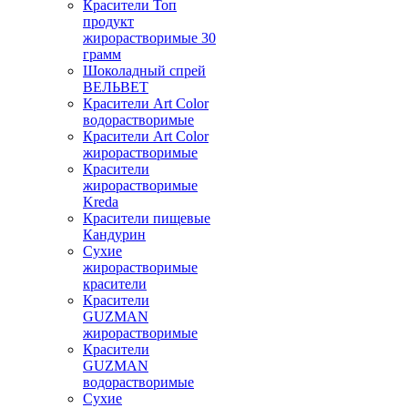
Красители Топ
продукт
жирорастворимые 30
грамм
Шоколадный спрей
ВЕЛЬВЕТ
Красители Art Color
водорастворимые
Красители Art Color
жирорастворимые
Красители
жирорастворимые
Kreda
Красители пищевые
Кандурин
Сухие
жирорастворимые
красители
Красители
GUZMAN
жирорастворимые
Красители
GUZMAN
водорастворимые
Сухие