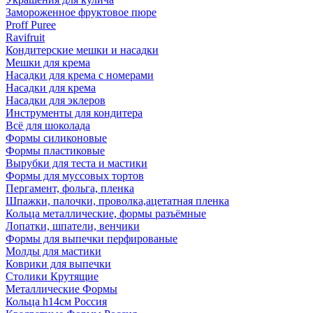
Замороженное фруктовое пюре
Proff Puree
Ravifruit
Кондитерские мешки и насадки
Мешки для крема
Насадки для крема с номерами
Насадки для крема
Насадки для эклеров
Инструменты для кондитера
Всё для шоколада
Формы силиконовые
Формы пластиковые
Вырубки для теста и мастики
Формы для муссовых тортов
Пергамент, фольга, пленка
Шпажки, палочки, проволка,ацетатная пленка
Кольца металлические, формы разъёмные
Лопатки, шпатели, венчики
Формы для выпечки перфированые
Молды для мастики
Коврики для выпечки
Столики Крутящие
Металлические Формы
Кольца h14см Россия