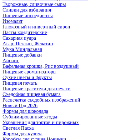
Творожные, сливочные сыры
Сливки для взбивания
Пищевые ингредиенты
Изомальт
Глюкозный и инвертный сироп
Пасты кондитерские
Сахарная пудра
Агар, Пектин, Желатин
Мука Миндальная
Пищевые добавки
Айсинг
Вафельная крошка, Рис воздушный
Пищевые ароматизаторы
Сухие цветы и фрукты
Пищевая печать
Пищевые красители для печати
Съедобная пищевая бумага
Распечатка съедобных изображений
Новый Год 2026
Формы для шоколада
Сублимированные ягоды
Украшения для тортов и пирожных
Светлая Пасха
Формы для кулича
Коробки для кулича Новинки