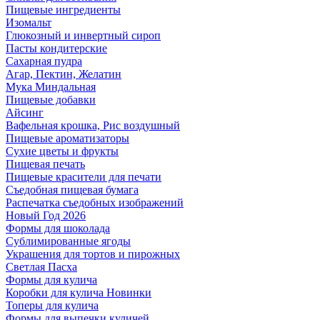
Пищевые ингредиенты
Изомальт
Глюкозный и инвертный сироп
Пасты кондитерские
Сахарная пудра
Агар, Пектин, Желатин
Мука Миндальная
Пищевые добавки
Айсинг
Вафельная крошка, Рис воздушный
Пищевые ароматизаторы
Сухие цветы и фрукты
Пищевая печать
Пищевые красители для печати
Съедобная пищевая бумага
Распечатка съедобных изображений
Новый Год 2026
Формы для шоколада
Сублимированные ягоды
Украшения для тортов и пирожных
Светлая Пасха
Формы для кулича
Коробки для кулича Новинки
Топеры для кулича
Формы для выпечки куличей