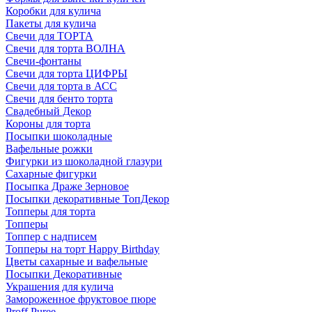
Коробки для кулича
Пакеты для кулича
Свечи для ТОРТА
Свечи для торта ВОЛНА
Свечи-фонтаны
Свечи для торта ЦИФРЫ
Свечи для торта в АСС
Свечи для бенто торта
Свадебный Декор
Короны для торта
Посыпки шоколадные
Вафельные рожки
Фигурки из шоколадной глазури
Сахарные фигурки
Посыпка Драже Зерновое
Посыпки декоративные ТопДекор
Топперы для торта
Топперы
Топпер с надписем
Топперы на торт Happy Birthday
Цветы сахарные и вафельные
Посыпки Декоративные
Украшения для кулича
Замороженное фруктовое пюре
Proff Puree