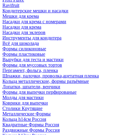
Ravifruit
Кондитерские мешки и насадки
Мешки для крема
Насадки для крема с номерами
Насадки для крема
Насадки для эклеров
Инструменты для кондитера
Всё для шоколада
Формы силиконовые
Формы пластиковые
Вырубки для теста и мастики
Формы для муссовых тортов
Пергамент, фольга, пленка
Шпажки, палочки, проволка,ацетатная пленка
Кольца металлические, формы разъёмные
Лопатки, шпатели, венчики
Формы для выпечки перфированые
Молды для мастики
Коврики для выпечки
Столики Крутящие
Металлические Формы
Кольца h14см Россия
Квадратные Формы Россия
Раздвижные Формы Россия