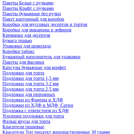
Пакеты Белые с ручками
Пакеты Крафт с ручками
Пакеты бумажные без ручки
Пакет картонный для коробок
Коробки для муссовых десертов и тортов
Коробки для макароны и зефиров
Креманки для десертов
Бумага тишью
Упаковки для шоколада
Коробки табокс
Бумажный наполнитель для упаковки
Пакеты для фасовки
Капсулы бумажные для конфет
Подложки для торта
Подложки для торта 1,5 мм
Подложки для торта 3,2 мм
Подложки для торта 2,5 мм
Подложки для пирожных
Подложки из Фанеры и ХДФ
Подложки из ХДФ и МДФ, Сатин
Подложка с отверстием из ХДФ
Усиление подложки для торта
Фальш ярусы для торта
Красители пищевые
Красители Топ продукт жирорастворимые 30 грамм