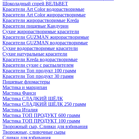
Шоколадный спрей ВЕЛЬВЕТ
Красители Art Color водорастворимые
Красители Art Color жирорастворимые
Красители жирорастворимые Kreda
Красители пищевые Кандурин
Сухие жирорастворимые красители
Красители GUZMAN жирорастворимые
Красители GUZMAN водорастворимые
Сухие водорастворимые красители
Сухие натуральные красители
Красители Kreda водорастворимые
Красители сухие с распылителем
Красители Топ продукт 100 грамм
Красители Топ продукт 30 грамм
Пищевые фломастеры
Мастика и марципан
Мастика Фанси
Мастика СЛАДКИЙ ШЁЛК
Мастика СЛАДКИЙ ШЁЛК 250 грамм
Мастика Италия
Мастика ТОП ПРОДУКТ 600 грамм
Мастика ТОП ПРОДУКТ 100 грамм
Творожный сыр, Сливки для взбивания
Творожные, сливочные сыры
Сливки для взбивания