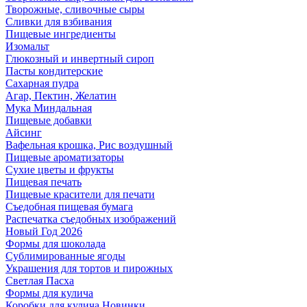
Творожные, сливочные сыры
Сливки для взбивания
Пищевые ингредиенты
Изомальт
Глюкозный и инвертный сироп
Пасты кондитерские
Сахарная пудра
Агар, Пектин, Желатин
Мука Миндальная
Пищевые добавки
Айсинг
Вафельная крошка, Рис воздушный
Пищевые ароматизаторы
Сухие цветы и фрукты
Пищевая печать
Пищевые красители для печати
Съедобная пищевая бумага
Распечатка съедобных изображений
Новый Год 2026
Формы для шоколада
Сублимированные ягоды
Украшения для тортов и пирожных
Светлая Пасха
Формы для кулича
Коробки для кулича Новинки