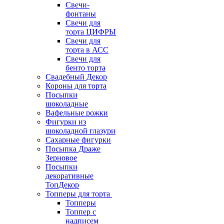
Свечи-
фонтаны
Свечи для
торта ЦИФРЫ
Свечи для
торта в АСС
Свечи для
бенто торта
Свадебный Декор
Короны для торта
Посыпки
шоколадные
Вафельные рожки
Фигурки из
шоколадной глазури
Сахарные фигурки
Посыпка Драже
Зерновое
Посыпки
декоративные
ТопДекор
Топперы для торта
Топперы
Топпер с
надписем