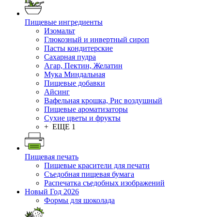
Пищевые ингредиенты
Изомальт
Глюкозный и инвертный сироп
Пасты кондитерские
Сахарная пудра
Агар, Пектин, Желатин
Мука Миндальная
Пищевые добавки
Айсинг
Вафельная крошка, Рис воздушный
Пищевые ароматизаторы
Сухие цветы и фрукты
+ ЕЩЕ 1
Пищевая печать
Пищевые красители для печати
Съедобная пищевая бумага
Распечатка съедобных изображений
Новый Год 2026
Формы для шоколада