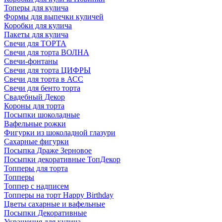
Топеры для кулича
Формы для выпечки куличей
Коробки для кулича
Пакеты для кулича
Свечи для ТОРТА
Свечи для торта ВОЛНА
Свечи-фонтаны
Свечи для торта ЦИФРЫ
Свечи для торта в АСС
Свечи для бенто торта
Свадебный Декор
Короны для торта
Посыпки шоколадные
Вафельные рожки
Фигурки из шоколадной глазури
Сахарные фигурки
Посыпка Драже Зерновое
Посыпки декоративные ТопДекор
Топперы для торта
Топперы
Топпер с надписем
Топперы на торт Happy Birthday
Цветы сахарные и вафельные
Посыпки Декоративные
Украшения для кулича