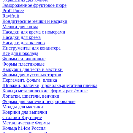
Замороженное фруктовое пюре
Proff Puree
Ravifruit
Кондитерские мешки и насадки
Мешки для крема
Насадки для крема с номерами
Насадки для крема
Насадки для эклеров
Инструменты для кондитера
Всё для шоколада
Формы силиконовые
Формы пластиковые
Вырубки для теста и мастики
Формы для муссовых тортов
Пергамент, фольга, пленка
Шпажки, палочки, проволка,ацетатная пленка
Кольца металлические, формы разъёмные
Лопатки, шпатели, венчики
Формы для выпечки перфированые
Молды для мастики
Коврики для выпечки
Столики Крутящие
Металлические Формы
Кольца h14см Россия