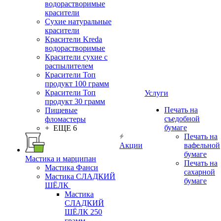
водорастворимые
красители
Сухие натуральные
красители
Красители Kreda
водорастворимые
Красители сухие с
распылителем
Красители Топ
продукт 100 грамм
Красители Топ
Услуги
продукт 30 грамм
Печать на
Пищевые
съедобной
фломастеры
бумаге
+ ЕЩЕ 6
Печать на
Акции
вафельной
бумаге
Мастика и марципан
Печать на
Мастика Фанси
сахарной
Мастика СЛАДКИЙ
бумаге
ШЁЛК
Мастика
СЛАДКИЙ
ШЁЛК 250
грамм