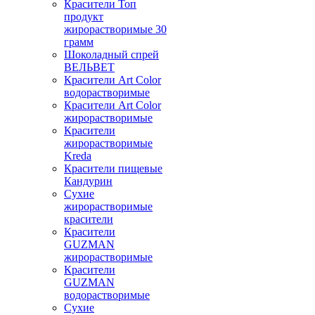
Красители Топ
продукт
жирорастворимые 30
грамм
Шоколадный спрей
ВЕЛЬВЕТ
Красители Art Color
водорастворимые
Красители Art Color
жирорастворимые
Красители
жирорастворимые
Kreda
Красители пищевые
Кандурин
Сухие
жирорастворимые
красители
Красители
GUZMAN
жирорастворимые
Красители
GUZMAN
водорастворимые
Сухие