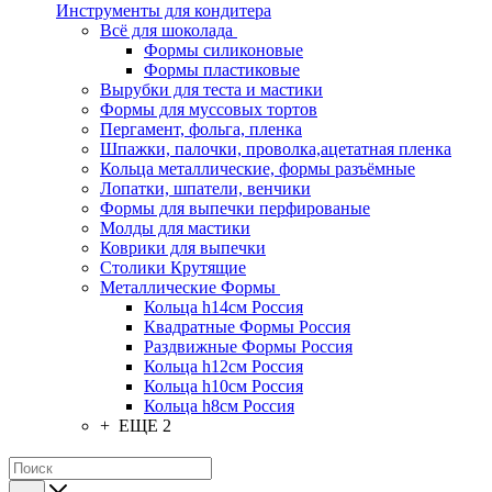
Инструменты для кондитера
Всё для шоколада
Формы силиконовые
Формы пластиковые
Вырубки для теста и мастики
Формы для муссовых тортов
Пергамент, фольга, пленка
Шпажки, палочки, проволка,ацетатная пленка
Кольца металлические, формы разъёмные
Лопатки, шпатели, венчики
Формы для выпечки перфированые
Молды для мастики
Коврики для выпечки
Столики Крутящие
Металлические Формы
Кольца h14см Россия
Квадратные Формы Россия
Раздвижные Формы Россия
Кольца h12см Россия
Кольца h10см Россия
Кольца h8см Россия
+ ЕЩЕ 2