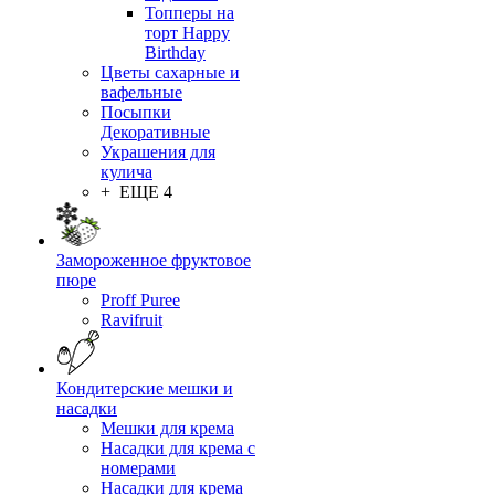
Топперы на
торт Happy
Birthday
Цветы сахарные и
вафельные
Посыпки
Декоративные
Украшения для
кулича
+ ЕЩЕ 4
Замороженное фруктовое
пюре
Proff Puree
Ravifruit
Кондитерские мешки и
насадки
Мешки для крема
Насадки для крема с
номерами
Насадки для крема