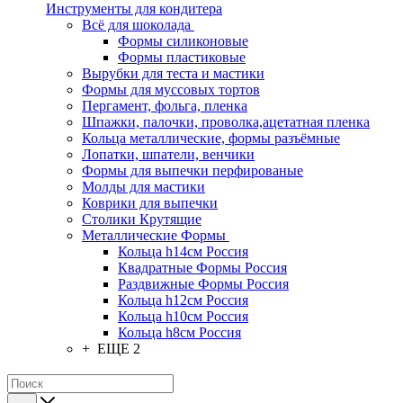
Инструменты для кондитера
Всё для шоколада
Формы силиконовые
Формы пластиковые
Вырубки для теста и мастики
Формы для муссовых тортов
Пергамент, фольга, пленка
Шпажки, палочки, проволка,ацетатная пленка
Кольца металлические, формы разъёмные
Лопатки, шпатели, венчики
Формы для выпечки перфированые
Молды для мастики
Коврики для выпечки
Столики Крутящие
Металлические Формы
Кольца h14см Россия
Квадратные Формы Россия
Раздвижные Формы Россия
Кольца h12см Россия
Кольца h10см Россия
Кольца h8см Россия
+ ЕЩЕ 2