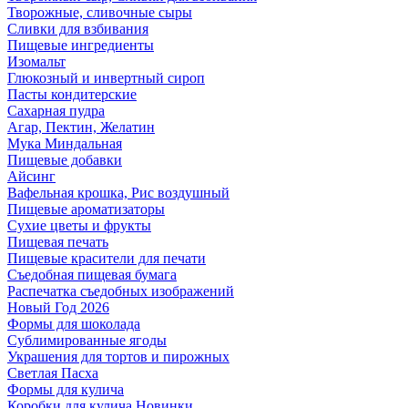
Творожные, сливочные сыры
Сливки для взбивания
Пищевые ингредиенты
Изомальт
Глюкозный и инвертный сироп
Пасты кондитерские
Сахарная пудра
Агар, Пектин, Желатин
Мука Миндальная
Пищевые добавки
Айсинг
Вафельная крошка, Рис воздушный
Пищевые ароматизаторы
Сухие цветы и фрукты
Пищевая печать
Пищевые красители для печати
Съедобная пищевая бумага
Распечатка съедобных изображений
Новый Год 2026
Формы для шоколада
Сублимированные ягоды
Украшения для тортов и пирожных
Светлая Пасха
Формы для кулича
Коробки для кулича Новинки