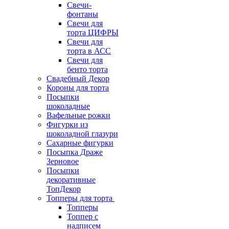
Свечи-
фонтаны
Свечи для
торта ЦИФРЫ
Свечи для
торта в АСС
Свечи для
бенто торта
Свадебный Декор
Короны для торта
Посыпки
шоколадные
Вафельные рожки
Фигурки из
шоколадной глазури
Сахарные фигурки
Посыпка Драже
Зерновое
Посыпки
декоративные
ТопДекор
Топперы для торта
Топперы
Топпер с
надписем