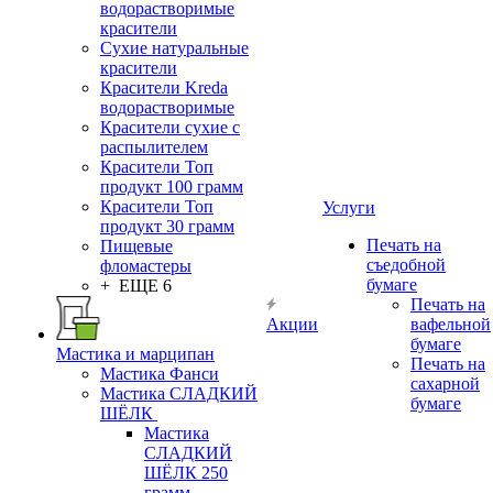
водорастворимые
красители
Сухие натуральные
красители
Красители Kreda
водорастворимые
Красители сухие с
распылителем
Красители Топ
продукт 100 грамм
Красители Топ
Услуги
продукт 30 грамм
Печать на
Пищевые
съедобной
фломастеры
бумаге
+ ЕЩЕ 6
Печать на
Акции
вафельной
бумаге
Мастика и марципан
Печать на
Мастика Фанси
сахарной
Мастика СЛАДКИЙ
бумаге
ШЁЛК
Мастика
СЛАДКИЙ
ШЁЛК 250
грамм