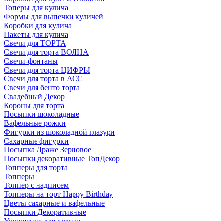
Топеры для кулича
Формы для выпечки куличей
Коробки для кулича
Пакеты для кулича
Свечи для ТОРТА
Свечи для торта ВОЛНА
Свечи-фонтаны
Свечи для торта ЦИФРЫ
Свечи для торта в АСС
Свечи для бенто торта
Свадебный Декор
Короны для торта
Посыпки шоколадные
Вафельные рожки
Фигурки из шоколадной глазури
Сахарные фигурки
Посыпка Драже Зерновое
Посыпки декоративные ТопДекор
Топперы для торта
Топперы
Топпер с надписем
Топперы на торт Happy Birthday
Цветы сахарные и вафельные
Посыпки Декоративные
Украшения для кулича