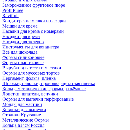
Замороженное фруктовое пюре
Proff Puree
Ravifruit
Кондитерские мешки и насадки
Мешки для крема
Насадки для крема с номерами
Насадки для крема
Насадки для эклеров
Инструменты для кондитера
Всё для шоколада
Формы силиконовые
Формы пластиковые
Вырубки для теста и мастики
Формы для муссовых тортов
Пергамент, фольга, пленка
Шпажки, палочки, проволка,ацетатная пленка
Кольца металлические, формы разъёмные
Лопатки, шпатели, венчики
Формы для выпечки перфированые
Молды для мастики
Коврики для выпечки
Столики Крутящие
Металлические Формы
Кольца h14см Россия