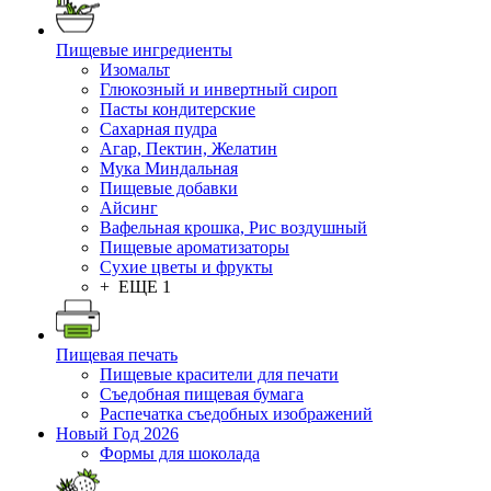
Пищевые ингредиенты
Изомальт
Глюкозный и инвертный сироп
Пасты кондитерские
Сахарная пудра
Агар, Пектин, Желатин
Мука Миндальная
Пищевые добавки
Айсинг
Вафельная крошка, Рис воздушный
Пищевые ароматизаторы
Сухие цветы и фрукты
+ ЕЩЕ 1
Пищевая печать
Пищевые красители для печати
Съедобная пищевая бумага
Распечатка съедобных изображений
Новый Год 2026
Формы для шоколада