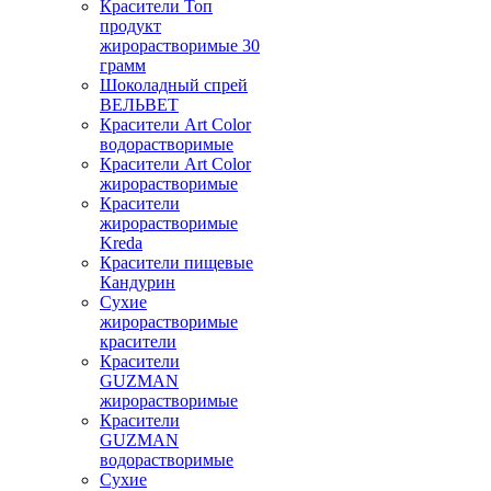
Красители Топ
продукт
жирорастворимые 30
грамм
Шоколадный спрей
ВЕЛЬВЕТ
Красители Art Color
водорастворимые
Красители Art Color
жирорастворимые
Красители
жирорастворимые
Kreda
Красители пищевые
Кандурин
Сухие
жирорастворимые
красители
Красители
GUZMAN
жирорастворимые
Красители
GUZMAN
водорастворимые
Сухие