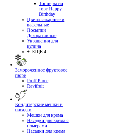
Топперы на
торт Happy
Birthday
Цветы сахарные и
вафельные
Посыпки
Декоративные
Украшения для
кулича
+ ЕЩЕ 4
Замороженное фруктовое
пюре
Proff Puree
Ravifruit
Кондитерские мешки и
насадки
Мешки для крема
Насадки для крема с
номерами
Насадки для крема