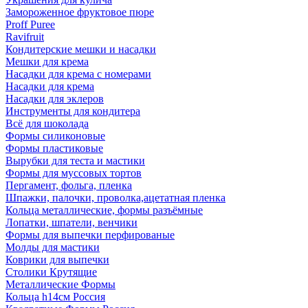
Замороженное фруктовое пюре
Proff Puree
Ravifruit
Кондитерские мешки и насадки
Мешки для крема
Насадки для крема с номерами
Насадки для крема
Насадки для эклеров
Инструменты для кондитера
Всё для шоколада
Формы силиконовые
Формы пластиковые
Вырубки для теста и мастики
Формы для муссовых тортов
Пергамент, фольга, пленка
Шпажки, палочки, проволка,ацетатная пленка
Кольца металлические, формы разъёмные
Лопатки, шпатели, венчики
Формы для выпечки перфированые
Молды для мастики
Коврики для выпечки
Столики Крутящие
Металлические Формы
Кольца h14см Россия