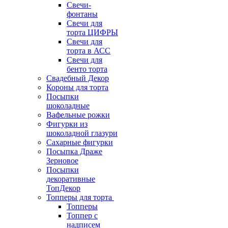
Свечи-
фонтаны
Свечи для
торта ЦИФРЫ
Свечи для
торта в АСС
Свечи для
бенто торта
Свадебный Декор
Короны для торта
Посыпки
шоколадные
Вафельные рожки
Фигурки из
шоколадной глазури
Сахарные фигурки
Посыпка Драже
Зерновое
Посыпки
декоративные
ТопДекор
Топперы для торта
Топперы
Топпер с
надписем