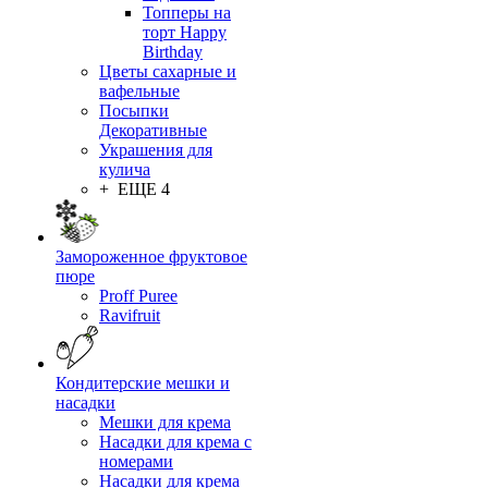
Топперы на
торт Happy
Birthday
Цветы сахарные и
вафельные
Посыпки
Декоративные
Украшения для
кулича
+ ЕЩЕ 4
Замороженное фруктовое
пюре
Proff Puree
Ravifruit
Кондитерские мешки и
насадки
Мешки для крема
Насадки для крема с
номерами
Насадки для крема