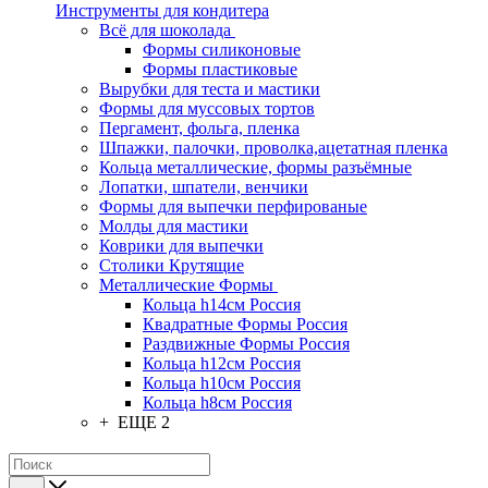
Инструменты для кондитера
Всё для шоколада
Формы силиконовые
Формы пластиковые
Вырубки для теста и мастики
Формы для муссовых тортов
Пергамент, фольга, пленка
Шпажки, палочки, проволка,ацетатная пленка
Кольца металлические, формы разъёмные
Лопатки, шпатели, венчики
Формы для выпечки перфированые
Молды для мастики
Коврики для выпечки
Столики Крутящие
Металлические Формы
Кольца h14см Россия
Квадратные Формы Россия
Раздвижные Формы Россия
Кольца h12см Россия
Кольца h10см Россия
Кольца h8см Россия
+ ЕЩЕ 2