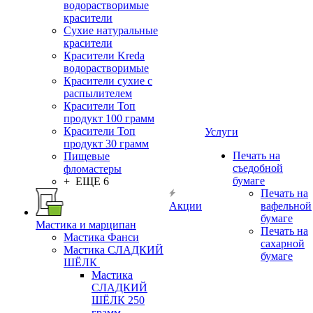
водорастворимые
красители
Сухие натуральные
красители
Красители Kreda
водорастворимые
Красители сухие с
распылителем
Красители Топ
продукт 100 грамм
Красители Топ
Услуги
продукт 30 грамм
Печать на
Пищевые
съедобной
фломастеры
бумаге
+ ЕЩЕ 6
Печать на
Акции
вафельной
бумаге
Мастика и марципан
Печать на
Мастика Фанси
сахарной
Мастика СЛАДКИЙ
бумаге
ШЁЛК
Мастика
СЛАДКИЙ
ШЁЛК 250
грамм