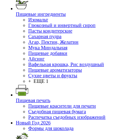
Пищевые ингредиенты
Изомальт
Глюкозный и инвертный сироп
Пасты кондитерские
Сахарная пудра
Агар, Пектин, Желатин
Мука Миндальная
Пищевые добавки
Айсинг
Вафельная крошка, Рис воздушный
Пищевые ароматизаторы
Сухие цветы и фрукты
+ ЕЩЕ 1
Пищевая печать
Пищевые красители для печати
Съедобная пищевая бумага
Распечатка съедобных изображений
Новый Год 2026
Формы для шоколада