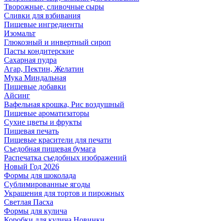
Творожные, сливочные сыры
Сливки для взбивания
Пищевые ингредиенты
Изомальт
Глюкозный и инвертный сироп
Пасты кондитерские
Сахарная пудра
Агар, Пектин, Желатин
Мука Миндальная
Пищевые добавки
Айсинг
Вафельная крошка, Рис воздушный
Пищевые ароматизаторы
Сухие цветы и фрукты
Пищевая печать
Пищевые красители для печати
Съедобная пищевая бумага
Распечатка съедобных изображений
Новый Год 2026
Формы для шоколада
Сублимированные ягоды
Украшения для тортов и пирожных
Светлая Пасха
Формы для кулича
Коробки для кулича Новинки