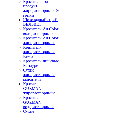
Красители Топ
продукт
жирорастворимые 30
грамм
Шоколадный спрей
ВЕЛЬВЕТ
Красители Art Color
водорастворимые
Красители Art Color
жирорастворимые
Красители
жирорастворимые
Kreda
Красители пищевые
Кандурин
Сухие
жирорастворимые
красители
Красители
GUZMAN
жирорастворимые
Красители
GUZMAN
водорастворимые
Сухие