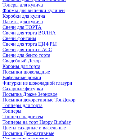
Топеры для кулича
Формы для выпечки куличей
Коробки для кулича
Пакеты для кулича
Свечи для ТОРТА
Свечи для торта ВОЛНА
Свечи-фонтаны
Свечи для торта ЦИФРЫ
Свечи для торта в АСС
Свечи для бенто торта
Свадебный Декор
Короны для торта
Посыпки шоколадные
Вафельные рожки
Фигурки из шоколадной глазури
Сахарные фигурки
Посыпка Драже Зерновое
Посыпки декоративные ТопДекор
Топперы для торта
Топперы
Топпер с надписем
Топперы на торт Happy Birthday
Цветы сахарные и вафельные
Посыпки Декоративные
Украшения для кулича