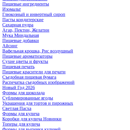
Пищевые ингредиенты
Изомальт
Глюкозный и инвертный сироп
Пасты кондитерские
Сахарная пудра
Агар, Пектин, Желатин
Мука Миндальная
Пищевые добавки
Айсинг
Вафельная крошка, Рис воздушный
Пищевые ароматизаторы
Сухие цветы и фрукты
Пищевая печать
Пищевые красители для печати
Съедобная пищевая бумага
Распечатка съедобных изображений
Новый Год 2026
Формы для шоколада
Сублимированные ягоды
Украшения для тортов и пирожных
Светлая Пасха
Формы для кулича
Коробки для кулича Новинки
Топеры для кулича
Формы для выпечки куличей