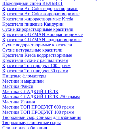
Шоколадный спрей ВЕЛЬВЕТ
Красители Art Color водорастворимые
Красители Art Color жирорастворимые
Красители жирорастворимые Kreda
Красители пищевые Кандурин
Сухие жирорастворимые красители
Красители GUZMAN жирорастворимые
Красители GUZMAN водорастворимые
Сухие водорастворимые красители
Сухие натуральные красители
Красители Kreda водорастворимые
Красители сухие с распылителем
Красители Топ продукт 100 грамм
Красители Топ продукт 30 грамм
Пищевые фломастеры
Мастика и марципан
Мастика Фанси
Мастика СЛАДКИЙ ШЁЛК
Мастика СЛАДКИЙ ШЁЛК 250 грамм
Мастика Италия
Мастика ТОП ПРОДУКТ 600 грамм
Мастика ТОП ПРОДУКТ 100 грамм
Творожный сыр, Сливки для взбивания
Творожные, сливочные сыры
Сливки для взбивания