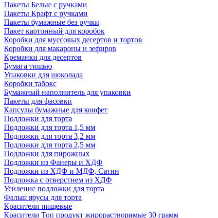
Пакеты Белые с ручками
Пакеты Крафт с ручками
Пакеты бумажные без ручки
Пакет картонный для коробок
Коробки для муссовых десертов и тортов
Коробки для макароны и зефиров
Креманки для десертов
Бумага тишью
Упаковки для шоколада
Коробки табокс
Бумажный наполнитель для упаковки
Пакеты для фасовки
Капсулы бумажные для конфет
Подложки для торта
Подложки для торта 1,5 мм
Подложки для торта 3,2 мм
Подложки для торта 2,5 мм
Подложки для пирожных
Подложки из Фанеры и ХДФ
Подложки из ХДФ и МДФ, Сатин
Подложка с отверстием из ХДФ
Усиление подложки для торта
Фальш ярусы для торта
Красители пищевые
Красители Топ продукт жирорастворимые 30 грамм