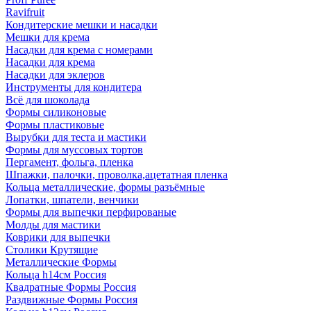
Ravifruit
Кондитерские мешки и насадки
Мешки для крема
Насадки для крема с номерами
Насадки для крема
Насадки для эклеров
Инструменты для кондитера
Всё для шоколада
Формы силиконовые
Формы пластиковые
Вырубки для теста и мастики
Формы для муссовых тортов
Пергамент, фольга, пленка
Шпажки, палочки, проволка,ацетатная пленка
Кольца металлические, формы разъёмные
Лопатки, шпатели, венчики
Формы для выпечки перфированые
Молды для мастики
Коврики для выпечки
Столики Крутящие
Металлические Формы
Кольца h14см Россия
Квадратные Формы Россия
Раздвижные Формы Россия