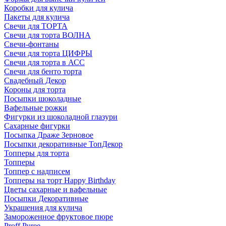
Коробки для кулича
Пакеты для кулича
Свечи для ТОРТА
Свечи для торта ВОЛНА
Свечи-фонтаны
Свечи для торта ЦИФРЫ
Свечи для торта в АСС
Свечи для бенто торта
Свадебный Декор
Короны для торта
Посыпки шоколадные
Вафельные рожки
Фигурки из шоколадной глазури
Сахарные фигурки
Посыпка Драже Зерновое
Посыпки декоративные ТопДекор
Топперы для торта
Топперы
Топпер с надписем
Топперы на торт Happy Birthday
Цветы сахарные и вафельные
Посыпки Декоративные
Украшения для кулича
Замороженное фруктовое пюре
Proff Puree